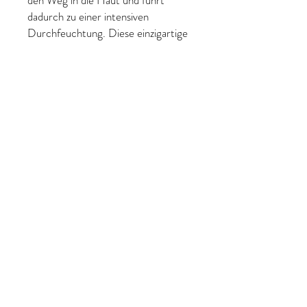
den Weg in die Haut und führt
dadurch zu einer intensiven
Durchfeuchtung. Diese einzigartige
Wikweise sorgt für ein verjüngtes,
strahlendes, durchfeuchtetes und
ebenmäßiges Hautbild.
Anwendung:
massieren Sie täglich
abends 2-4 Tropfen auf die
gereinigte Haut ein. Augenbereich
aussparen. Kann leicht Kribbeln und
zieht schnell ein.
Wichtig: täglicher Lichtschutz mit
mesoprotech 50+
Hauttyp:
für normale,
reife, trockene, fettige und
Mischhaut. Haut mit Grauschleier
und Couperose