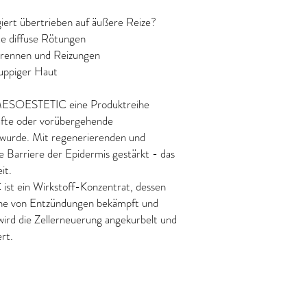
giert übertrieben auf äußere Reize?
e diffuse Rötungen
 Brennen und Reizungen
huppiger Haut
t MESOESTETIC eine Produktreihe
rhafte oder vorübergehende
 wurde. Mit regenerierenden und
e Barriere der Epidermis gestärkt - das
it.
t ein Wirkstoff-Konzentrat, dessen
sache von Entzündungen bekämpft und
wird die Zellerneuerung angekurbelt und
rt.