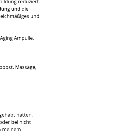
bildung reduziert.
dung und die
gleichmäßiges und
-Aging Ampulle,
sboost, Massage,
gehabt hätten,
der bei nicht
on meinem