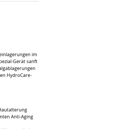
einlagerungen im
ezial-Gerät sanft
Talgablagerungen
len HydroCare-
 Hautalterung
mten Anti-Aging