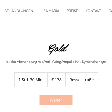
BEHANDLUNGEN
LISA MARIA
PREISE
KONTAKT
G
Gold
Exklusivbehandlung mit Anti-Aging Ampulle inkl. Lymphdrainage
178
Euro
1 Std. 30 Min.
1
€ 178
Resselstraße
S
t
d
Weiter
3
0