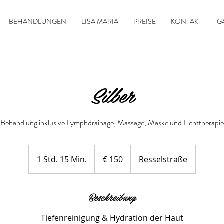
BEHANDLUNGEN
LISA MARIA
PREISE
KONTAKT
G
Silber
Behandlung inklusive Lymphdrainage, Massage, Maske und Lichttherapie
150
Euro
1 Std. 15 Min.
1
€ 150
Resselstraße
S
t
Beschreibung
d
1
Tiefenreinigung & Hydration der Haut
5