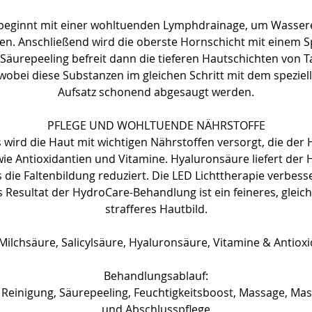
M
beginnt mit einer wohltuenden Lymphdrainage, um Wasser
i
n. Anschließend wird die oberste Hornschicht mit einem Sp
n
 Säurepeeling befreit dann die tieferen Hautschichten von 
.
wobei diese Substanzen im gleichen Schritt mit dem speziel
Aufsatz schonend abgesaugt werden.
PFLEGE UND WOHLTUENDE NÄHRSTOFFE
wird die Haut mit wichtigen Nährstoffen versorgt, die der
ie Antioxidantien und Vitamine. Hyaluronsäure liefert der H
s die Faltenbildung reduziert. Die LED Lichttherapie verbesse
s Resultat der HydroCare-Behandlung ist ein feineres, glei
strafferes Hautbild.
Milchsäure, Salicylsäure, Hyaluronsäure, Vitamine & Antiox
Behandlungsablauf:
Reinigung, Säurepeeling, Feuchtigkeitsboost, Massage, Mask
und Abschlusspflege