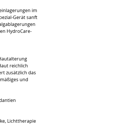
einlagerungen im
ezial-Gerät sanft
Talgablagerungen
len HydroCare-
 Hautalterung
aut reichlich
rt zusätzlich das
chmäßiges und
idantien
e, Lichttherapie