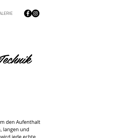
ALERIE
echnik
um den Aufenthalt
, langen und
 wird jede echte