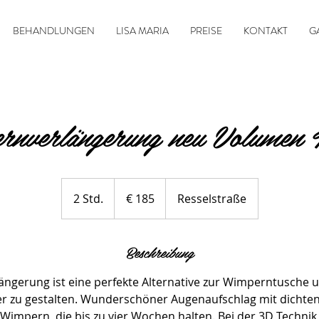
BEHANDLUNGEN
LISA MARIA
PREISE
KONTAKT
G
rnverlängerung neu Volumen T
185
Euro
2 Std.
2
€ 185
Resselstraße
S
t
Beschreibung
d
.
ngerung ist eine perfekte Alternative zur Wimperntusche 
er zu gestalten. Wunderschöner Augenaufschlag mit dichten
impern, die bis zu vier Wochen halten. Bei der 3D Technik