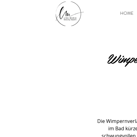
HOME
Wimpe
Die Wimpernverlä
im Bad kürz
schwungvollen W