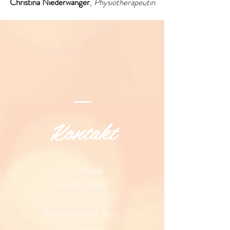
Christina Niederwanger
,
Physiotherapeutin
Kontakt
LISA MARIA
BEAUTY EXPERT
Resselstraße 18, 2. Stock
6020 Innsbruck