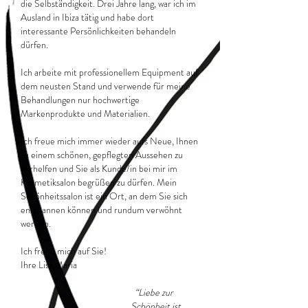
die Selbständigkeit. Drei Jahre lang, war ich im
Ausland in Ibiza tätig und habe dort
interessante Persönlichkeiten behandeln
dürfen.
Ich arbeite mit professionellem Equipment auf
dem neusten Stand und verwende für meine
Behandlungen nur hochwertige
Markenprodukte und Materialien.
Ich freue mich immer wieder aufs Neue, Ihnen
zu einem schönen, gepflegten Aussehen zu
verhelfen und Sie als Kunde/in bei mir im
Kosmetiksalon begrüßen zu dürfen. Mein
Schönheitssalon ist ein Ort, an dem Sie sich
entspannen können und rundum verwöhnt
werden.
Ich freue mich auf Sie!
Ihre Lisa Maria
“Liebe zur
Schönheit ist