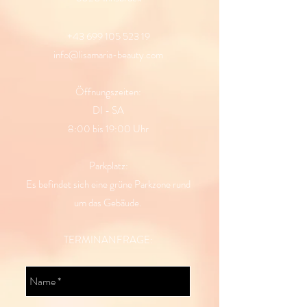
+43 699 105 523 19
info@lisamaria-beauty.com
Öffnungszeiten:
DI - SA
8:00 bis 19:00 Uhr
Parkplatz:
Es befindet sich eine grüne Parkzone rund
um das Gebäude.
TERMINANFRAGE: